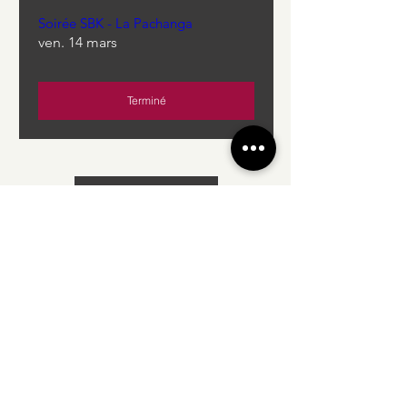
Soirée SBK - La Pachanga
ven. 14 mars
Terminé
Charger plus
Rejoignez la communauté
Abonnez-vous à notre newsletter •
Ne manquez plus rien !
E-mail